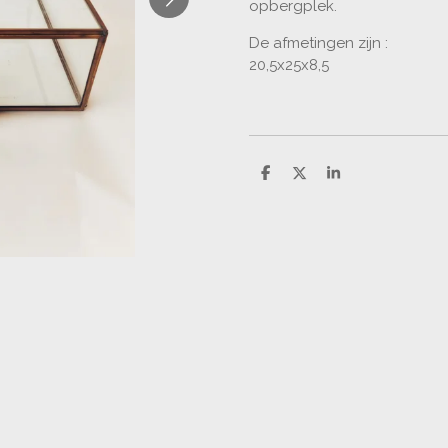
opbergplek.
De afmetingen zijn :
20,5x25x8,5
D
D
S
e
e
h
l
e
a
e
l
r
n
e