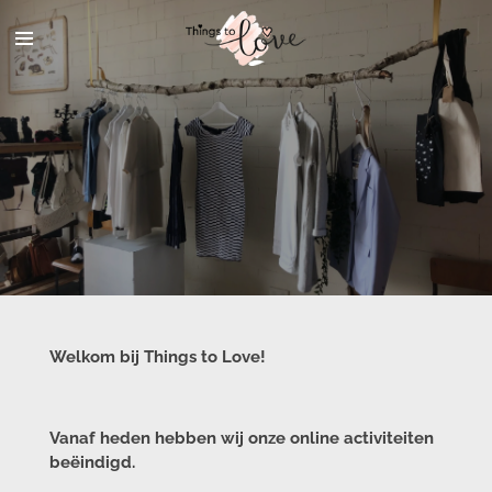
Ga
direct
naar
de
hoofdinhoud
Welkom bij Things to Love!
Vanaf heden hebben wij onze online activiteiten
beëindigd.