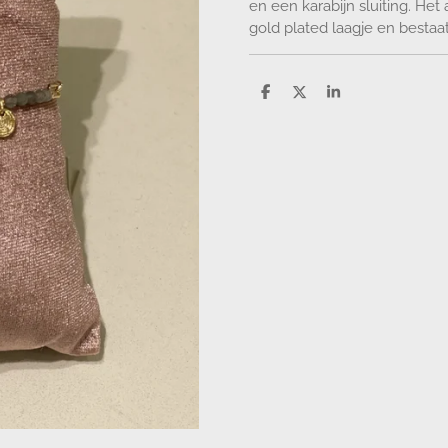
en een karabijn sluiting. H
gold plated laagje en bestaat
D
D
S
e
e
h
l
e
a
e
l
r
n
e