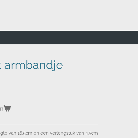
et armbandje
en
gte van 16,5cm en een verlengstuk van 4,5cm