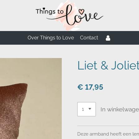
Over Things to Love
Contact
Liet & Joli
€ 17,95
In winkelwag
Deze armband heeft een len