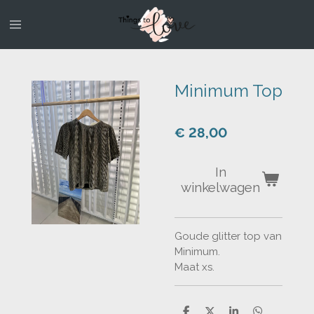
Ga
direct
naar
de
hoofdinhoud
Minimum Top
€ 28,00
In
winkelwagen
Goude glitter top van
Minimum.
Maat xs.