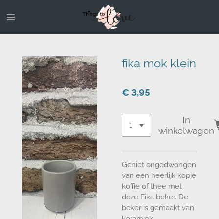
Ga
direct
naar
de
hoofdinhoud
fika mok klein
€ 3,95
In
winkelwagen
Geniet ongedwongen
van een heerlijk kopje
koffie of thee met
deze Fika beker. De
beker is gemaakt van
keramiek.