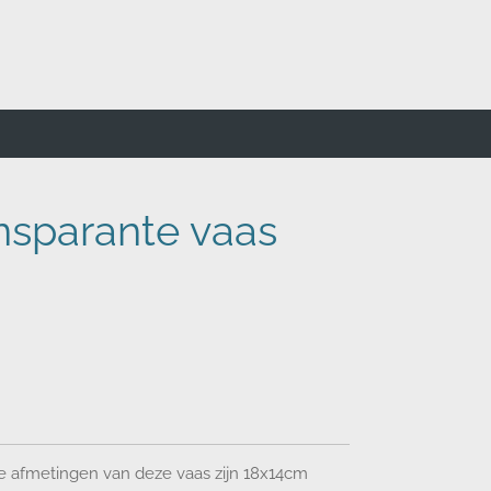
nsparante vaas
e afmetingen van deze vaas zijn 18x14cm