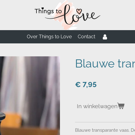
Over Things to Love
Contact
Blauwe tra
€ 7,95
In winkelwagen
Blauwe transparante vaas. D