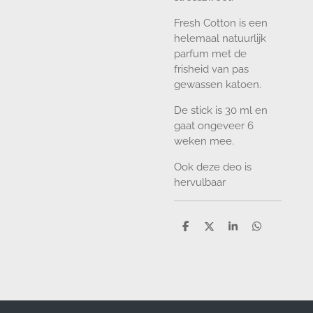
Fresh Cotton is een
helemaal natuurlijk
parfum met de
frisheid van pas
gewassen katoen.
De stick is 30 ml en
gaat ongeveer 6
weken mee.
Ook deze deo is
hervulbaar
D
D
S
D
e
e
h
e
l
e
a
l
e
l
r
e
n
e
n