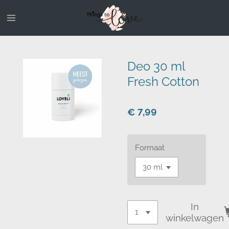
Ga
direct
naar
de
hoofdinhoud
Deo 30 ml
Fresh Cotton
€ 7,99
Formaat
In
winkelwagen