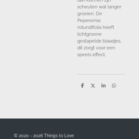
scheuten wat langer
groeien. De
Peperomia
rotundifolia heeft
lichtgroene
gestapelde blaadjes,
dit zorgt voor een
speels effect.
D
D
S
D
e
e
h
e
l
e
a
l
e
l
r
e
n
e
n
© 2020 - 2026 Things to Love