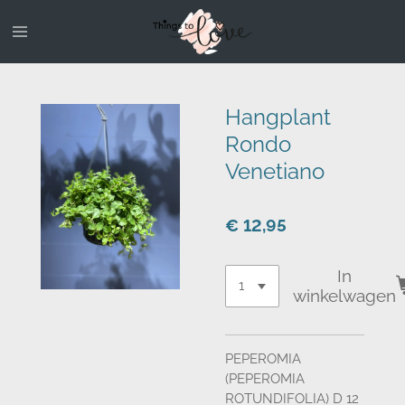
Ga
direct
naar
de
hoofdinhoud
Hangplant
Rondo
Venetiano
€ 12,95
In
winkelwagen
PEPEROMIA
(PEPEROMIA
ROTUNDIFOLIA) D 12