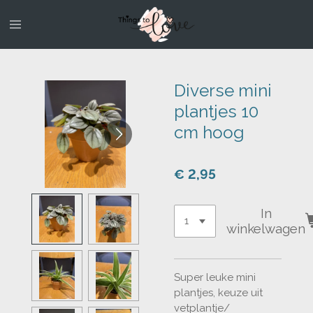
Ga
direct
naar
de
hoofdinhoud
Diverse mini
plantjes 10
cm hoog
€ 2,95
In
winkelwagen
Super leuke mini
plantjes, keuze uit
vetplantje/