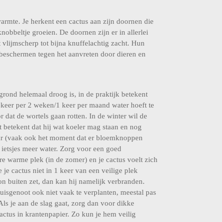
rmte. Je herkent een cactus aan zijn doornen die
nobbeltje groeien. De doornen zijn er in allerlei
 vlijmscherp tot bijna knuffelachtig zacht. Hun
 beschermen tegen het aanvreten door dieren en
grond helemaal droog is, in de praktijk betekent
1 keer per 2 weken/1 keer per maand water hoeft te
 dat de wortels gaan rotten. In de winter wil de
t betekent dat hij wat koeler mag staan en nog
aar (vaak ook het moment dat er bloemknoppen
 ietsjes meer water. Zorg voor een goed
e warme plek (in de zomer) en je cactus voelt zich
e je cactus niet in 1 keer van een veilige plek
n buiten zet, dan kan hij namelijk verbranden.
uisgenoot ook niet vaak te verplanten, meestal pas
 Als je aan de slag gaat, zorg dan voor dikke
ctus in krantenpapier. Zo kun je hem veilig