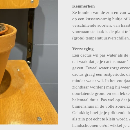
Kenmerken
Ze houden van de zon en van wa
op een kussenvormig bultje of k
verschillende soorten, van haast
voornaamste taak is de plant te
(grote) temperatuursverschillen.
Verzorging
Een cactus wil pas water als de 
dat vaak dat je je cactus maar 
geven. Teveel water zorgt ervoor
cactus graag een rustperiode, di
minder water wil. In het voorj
zichtbaar worden) mag hij weer
doorlatende grond en een lekker
helemaal thuis. Pas wel op dat j
binnenshuis in de volle zomerzo
Gelukkig hoef je je prikkende h
als zijn pot echt te klein wordt.
handschoenen en/of wikkel je ca