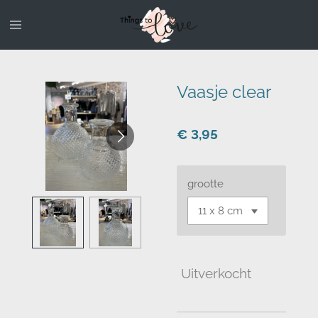
Ga
direct
naar
de
hoofdinhoud
Vaasje clear
€ 3,95
grootte
Uitverkocht