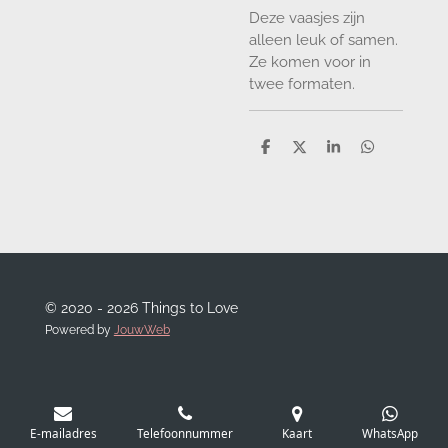
Deze vaasjes zijn
alleen leuk of samen.
Ze komen voor in
twee formaten.
D
D
S
D
e
e
h
e
l
e
a
l
e
l
r
e
n
e
n
© 2020 - 2026 Things to Love
Powered by
JouwWeb
E-mailadres
Telefoonnummer
Kaart
WhatsApp