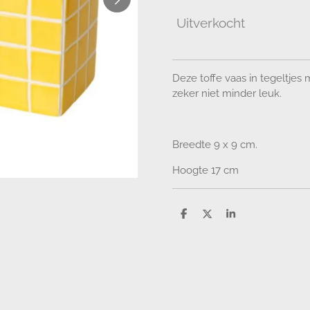
Uitverkocht
Deze toffe vaas in tegeltjes m
zeker niet minder leuk.
Breedte 9 x 9 cm.
Hoogte 17 cm
D
D
S
e
e
h
l
e
a
e
l
r
n
e