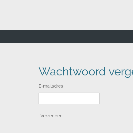
Ga
direct
naar
de
hoofdinhoud
Wachtwoord verg
E-mailadres
Verzenden