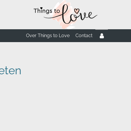
Over Things to Love
Contact
eten